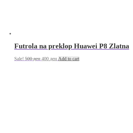
Futrola na preklop Huawei P8 Zlatna
Sale!
500
ден
400
ден
Add to cart