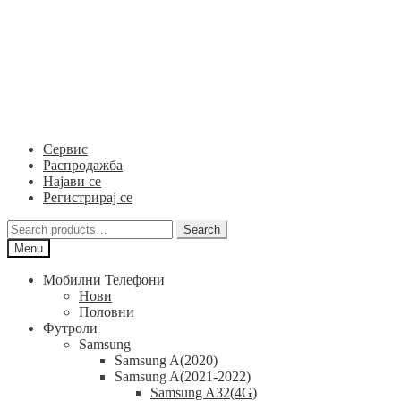
Skip
Skip
to
to
navigation
content
Сервис
Распродажба
Најави се
Регистрирај се
Search
Search
for:
Menu
Мобилни Телефони
Нови
Половни
Футроли
Samsung
Samsung A(2020)
Samsung A(2021-2022)
Samsung A32(4G)