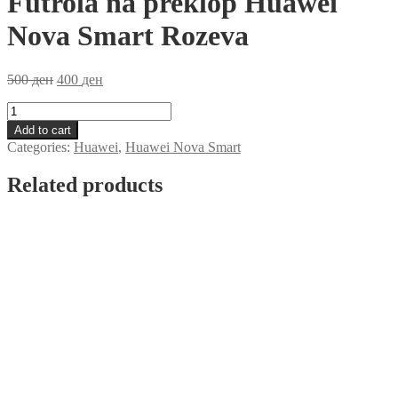
Futrola na preklop Huawei
Nova Smart Rozeva
500
ден
400
ден
Futrola
na
Add to cart
preklop
Categories:
Huawei
,
Huawei Nova Smart
Huawei
Nova
Related products
Smart
Rozeva
quantity