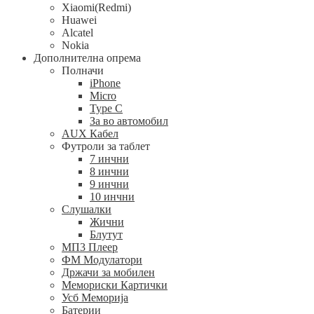
Xiaomi(Redmi)
Huawei
Alcatel
Nokia
Дополнителна опрема
Полначи
iPhone
Micro
Type C
За во автомобил
AUX Кабел
Футроли за таблет
7 инчни
8 инчни
9 инчни
10 инчни
Слушалки
Жични
Блутут
МП3 Плеер
ФМ Модулатори
Држачи за мобилен
Мемориски Картички
Усб Меморија
Батерии