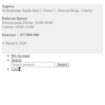
Адреса
Ул.Божидар Аџија Број 1 Локал 1 , Кисела Вода , Скопје
Работно Време
Понеделник-Петок: 10:00-20:00
Сабота: 10:00–15:00
Контакт : 077/884-900
© PhoneX 2026
.
My Account
Search
Search
Search
for:
Cart
0