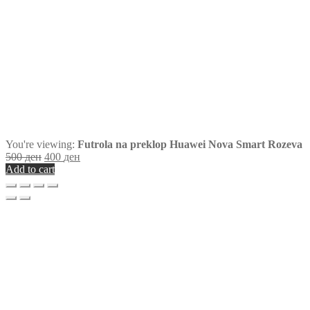
You're viewing:
Futrola na preklop Huawei Nova Smart Rozeva
500
ден
400
ден
Add to cart