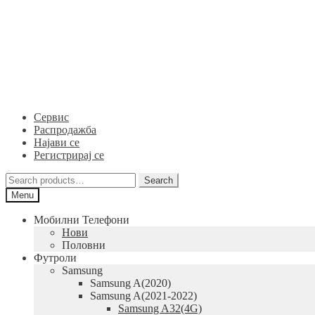
Skip
Skip
to
to
navigation
content
Сервис
Распродажба
Најави се
Регистрирај се
Search
Search
for:
Menu
Мобилни Телефони
Нови
Половни
Футроли
Samsung
Samsung A(2020)
Samsung A(2021-2022)
Samsung A32(4G)