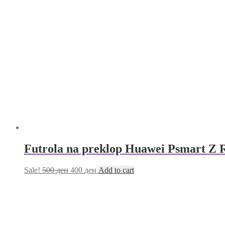
Futrola na preklop Huawei Psmart Z 
Sale!
500
ден
400
ден
Add to cart