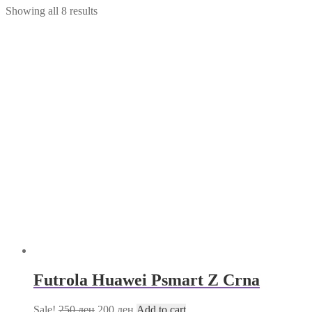
Showing all 8 results
Futrola Huawei Psmart Z Crna
Sale!
250
ден
200
ден
Add to cart