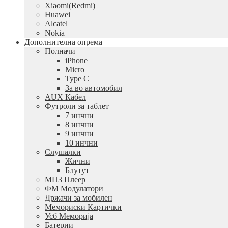
Xiaomi(Redmi)
Huawei
Alcatel
Nokia
Дополнителна опрема
Полначи
iPhone
Micro
Type C
За во автомобил
AUX Кабел
Футроли за таблет
7 инчни
8 инчни
9 инчни
10 инчни
Слушалки
Жични
Блутут
МП3 Плеер
ФМ Модулатори
Држачи за мобилен
Мемориски Картички
Усб Меморија
Батерии