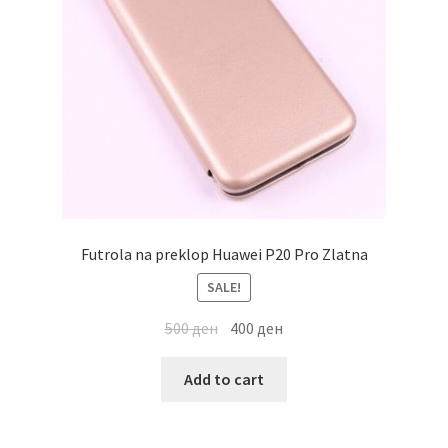
Futrola na preklop Huawei P20 Pro Zlatna
SALE!
500
ден
400
ден
Add to cart