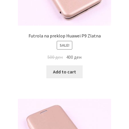
Futrola na preklop Huawei P9 Zlatna
SALE!
500
ден
400
ден
Add to cart