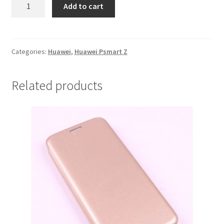
Futrola
Add to cart
Huawei
Psmart
Z
Rozeva
Categories:
Huawei
,
Huawei Psmart Z
quantity
Related products