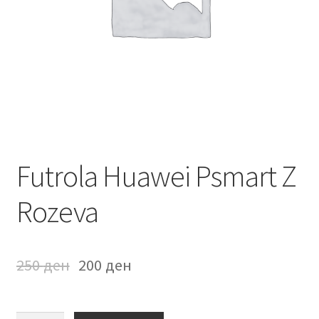
Мој профил
Продавница
Сервис за мобилни телефони
Futrola Huawei Psmart Z
Rozeva
250
ден
200
ден