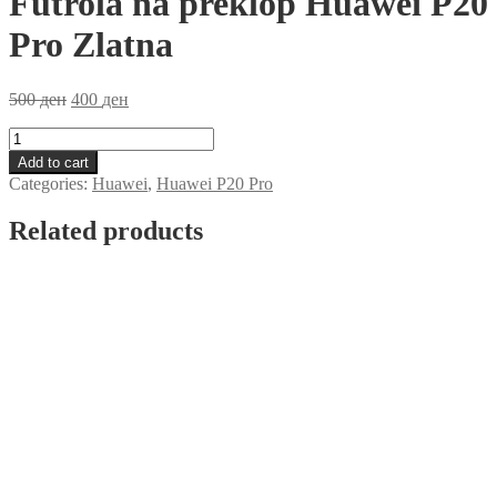
Futrola na preklop Huawei P20
Pro Zlatna
500
ден
400
ден
Futrola
na
Add to cart
preklop
Categories:
Huawei
,
Huawei P20 Pro
Huawei
P20
Related products
Pro
Zlatna
quantity