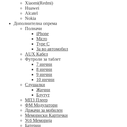
Xiaomi(Redmi)
Huawei
Alcatel
Nokia
Дополнителна опрема
Полначи
iPhone
Micro
Type C
За во автомобил
AUX Кабел
Футроли за таблет
7 инчни
8 инчни
9 инчни
10 инчни
Слушалки
Жични
Блутут
МП3 Плеер
ФМ Модулатори
Држачи за мобилен
Мемориски Картички
Усб Меморија
Батерии