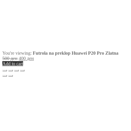
You're viewing:
Futrola na preklop Huawei P20 Pro Zlatna
500
ден
400
ден
Add to cart