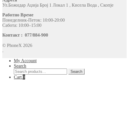
Ул.Божидар Аџија Број 1 Локал 1 , Кисела Вода , Скопје
Работно Време
Понеделник-Петок: 10:00-20:00
Сабота: 10:00–15:00
Контакт : 077/884-900
© PhoneX 2026
.
My Account
Search
Search
Search
for:
Cart
0