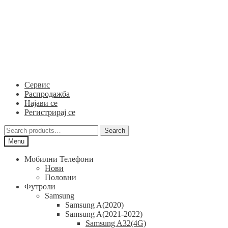
Skip
Skip
to
to
navigation
content
Сервис
Распродажба
Најави се
Регистрирај се
Search
Search
for:
Menu
Мобилни Телефони
Нови
Половни
Футроли
Samsung
Samsung A(2020)
Samsung A(2021-2022)
Samsung A32(4G)