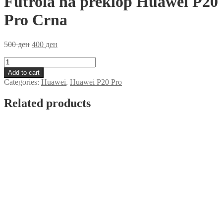
Futrola na preklop Huawei P20
Pro Crna
500
ден
400
ден
Futrola
na
Add to cart
preklop
Categories:
Huawei
,
Huawei P20 Pro
Huawei
P20
Related products
Pro
Crna
quantity