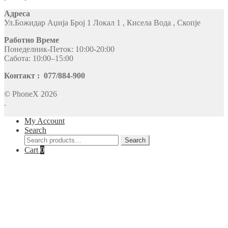
Адреса
Ул.Божидар Аџија Број 1 Локал 1 , Кисела Вода , Скопје
Работно Време
Понеделник-Петок: 10:00-20:00
Сабота: 10:00–15:00
Контакт : 077/884-900
© PhoneX 2026
.
My Account
Search
Search
Search
for:
Cart
0