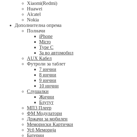
Xiaomi(Redmi)
Huawei
Alcatel
Nokia
Дополнителна опрема
Полначи
iPhone
Micro
Type C
За во автомобил
AUX Кабел
Футроли за таблет
7 инчни
8 инчни
9 инчни
10 инчни
Слушалки
Жични
Блутут
МП3 Плеер
ФМ Модулатори
Држачи за мобилен
Мемориски Картички
Усб Меморија
Батерии