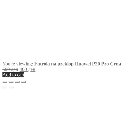
You're viewing:
Futrola na preklop Huawei P20 Pro Crna
500
ден
400
ден
Add to cart