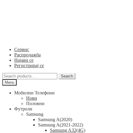
Skip
Skip
to
to
navigation
content
Сервис
Распродажба
Најави се
Регистрирај се
Search
Search
for:
Menu
Мобилни Телефони
Нови
Половни
Футроли
Samsung
Samsung A(2020)
Samsung A(2021-2022)
Samsung A32(4G)