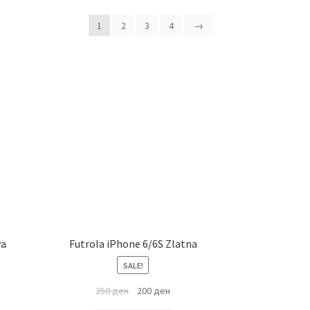
1
2
3
4
→
va
Futrola iPhone 6/6S Zlatna
SALE!
250
ден
200
ден