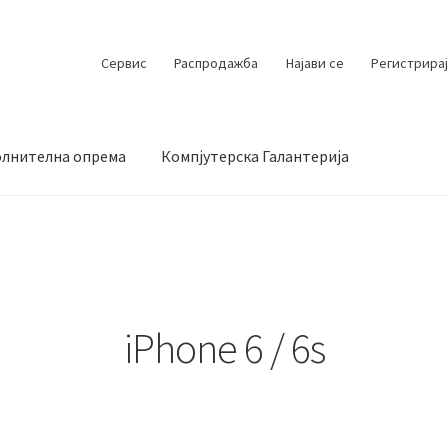
Сервис
Распродажба
Најави се
Регистрирај
лнителна опрема
Компјутерска Галантерија
 испорака
Контакт
Кошничка
Мој профил
Продавница
iPhone 6 / 6s