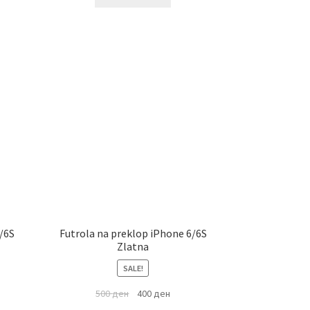
/6S
Futrola na preklop iPhone 6/6S
Zlatna
SALE!
500
ден
400
ден