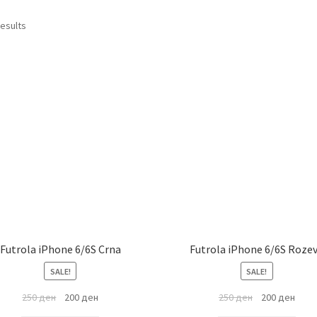
results
Futrola iPhone 6/6S Crna
Futrola iPhone 6/6S Roze
SALE!
SALE!
250
ден
200
ден
250
ден
200
ден