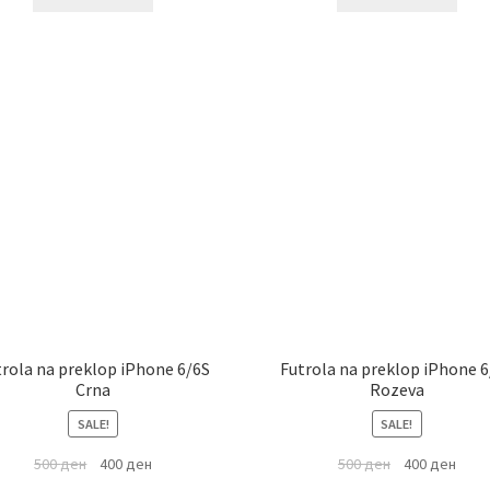
trola na preklop iPhone 6/6S
Futrola na preklop iPhone 6
Crna
Rozeva
SALE!
SALE!
500
ден
400
ден
500
ден
400
ден