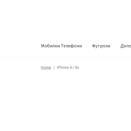
Skip
Skip
to
to
navigation
content
Мобилни Телефони
Футроли
Допо
Почетна
About
Blog
Sample Page
Детали за
Home
/
iPhone 6 / 6s
Сервис за мобилни телефони