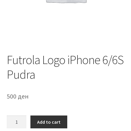
Мој профил
Продавница
Сервис за мобилни телефони
Futrola Logo iPhone 6/6S
Pudra
500
ден
Futrola
Add to cart
Logo