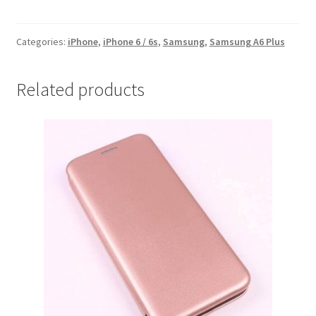
iPhone
6/6S
Pudra
Categories:
iPhone
,
iPhone 6 / 6s
,
Samsung
,
Samsung A6 Plus
quantity
Related products