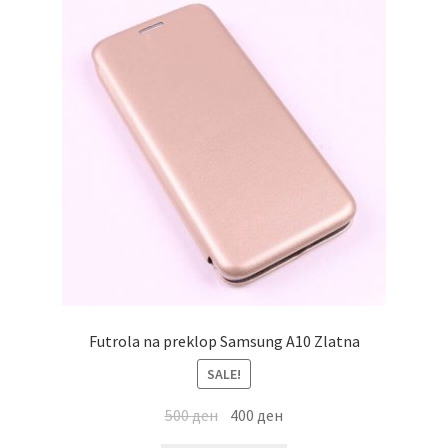
Futrola na preklop Samsung A10 Zlatna
SALE!
500
ден
400
ден