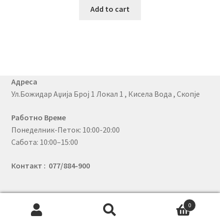
Add to cart
Адреса
Ул.Божидар Аџија Број 1 Локал 1 , Кисела Вода , Скопје
Работно Време
Понеделник-Петок: 10:00-20:00
Сабота: 10:00–15:00
Контакт : 077/884-900
0
© PhoneX 2026
Search
Search
.