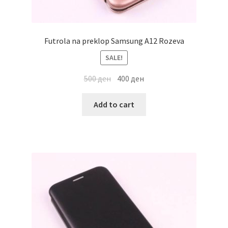
Futrola na preklop Samsung A12 Rozeva
SALE!
500
ден
400
ден
Add to cart