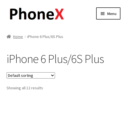
Skip
Skip
Menu
to
to
navigation
content
Почетна
Home
iPhone 6 Plus/6S Plus
About
iPhone 6 Plus/6S Plus
Blog
Sample Page
Showing all 12 results
Детали за испорака
Контакт
Кошничка