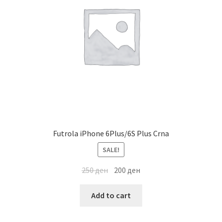
Мој профил
Продавница
Сервис за мобилни телефони
Futrola iPhone 6Plus/6S Plus Crna
SALE!
250
ден
200
ден
Add to cart