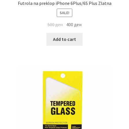
Futrola na preklop iPhone 6Plus/6S Plus Zlatna
SALE!
500
ден
400
ден
Add to cart