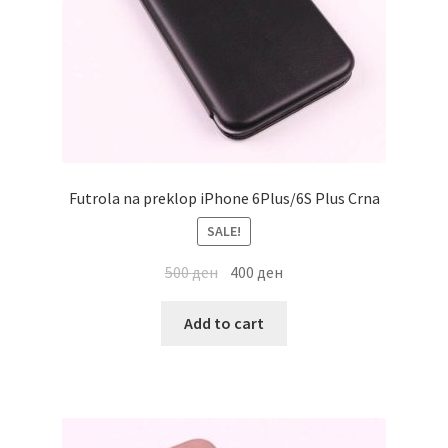
Futrola na preklop iPhone 6Plus/6S Plus Crna
SALE!
500
ден
400
ден
Add to cart