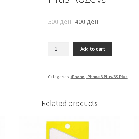
500
ден
400
ден
Futrola
Add to cart
na
preklop
iPhone
6Plus/6S
Categories:
iPhone
,
iPhone 6 Plus/6S Plus
Plus
Rozeva
quantity
Related products