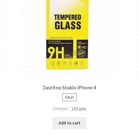
Zastitno Staklo iPhone 4
SALE!
200
ден
150
ден
Add to cart