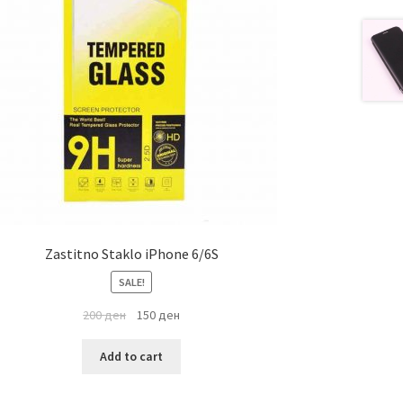
Zastitno Staklo iPhone 6/6S
SALE!
200
ден
150
ден
Add to cart