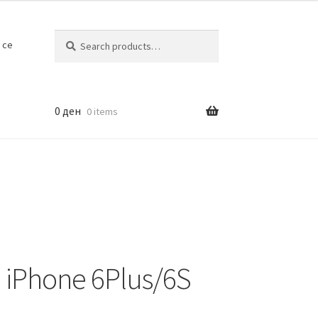
Search
Search
 се
for:
0
ден
0 items
p iPhone 6Plus/6S