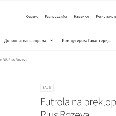
Сервис
Распродажба
Најави се
Регистрирај
Дополнителна опрема
Компјутерска Галантерија
 испорака
Контакт
Кошничка
Мој профил
Продавница
lus/6S Plus Rozeva
SALE!
Futrola na preklo
Plus Rozeva