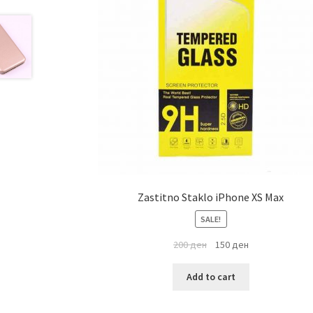
Zastitno Staklo iPhone XS Max
SALE!
200
ден
150
ден
Add to cart