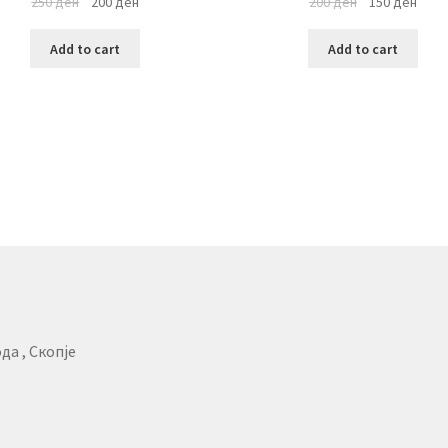
250
ден
200
ден
200
ден
150
ден
Add to cart
Add to cart
да , Скопје