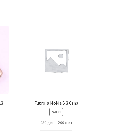
.3
Futrola Nokia 5.3 Crna
SALE!
250
ден
200
ден