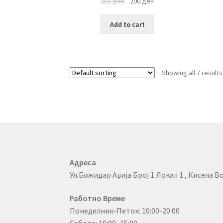
250
ден
200
ден
Add to cart
Showing all 7 results
Адреса
Ул.Божидар Аџија Број 1 Локал 1 , Кисела Во
Работно Време
Понеделник-Петок: 10:00-20:00