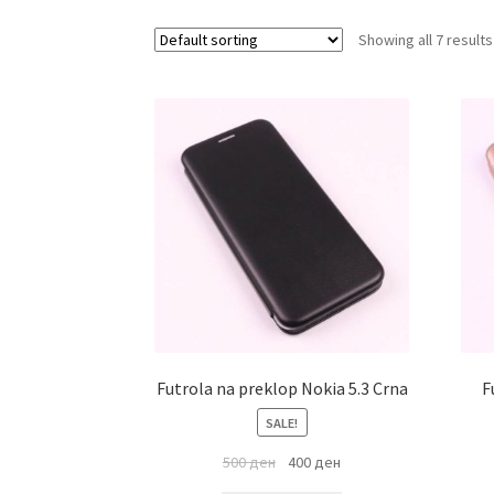
Showing all 7 results
Futrola na preklop Nokia 5.3 Crna
F
SALE!
500
ден
400
ден