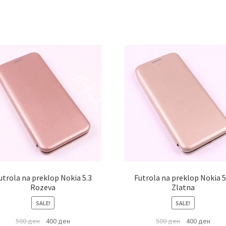
utrola na preklop Nokia 5.3
Futrola na preklop Nokia 5
Rozeva
Zlatna
SALE!
SALE!
500
ден
400
ден
500
ден
400
ден