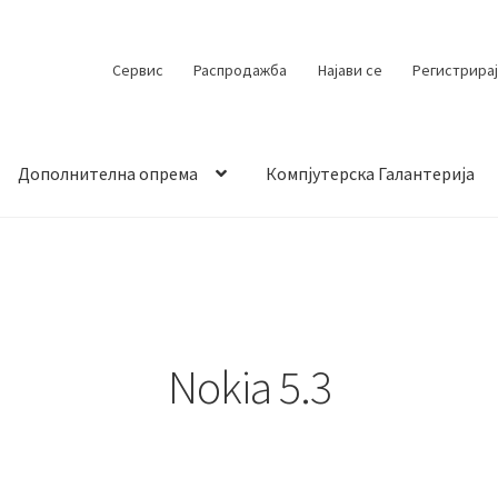
Сервис
Распродажба
Најави се
Регистрирај
Дополнителна опрема
Компјутерска Галантерија
 испорака
Контакт
Кошничка
Мој профил
Продавница
Nokia 5.3