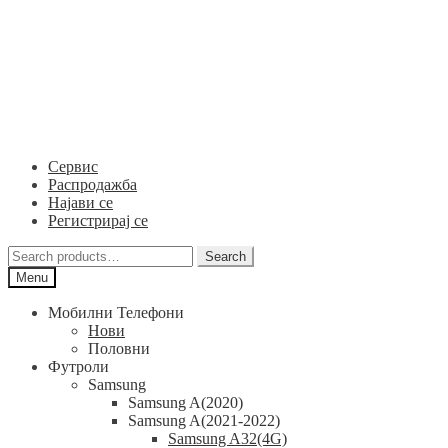
Skip
Skip
to
to
navigation
content
Сервис
Распродажба
Најави се
Регистрирај се
Search
Search
for:
Menu
Мобилни Телефони
Нови
Половни
Футроли
Samsung
Samsung A(2020)
Samsung A(2021-2022)
Samsung A32(4G)