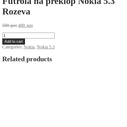
Futrola na preklop Nokia 5.3
Rozeva
500
ден
400
ден
Futrola
na
Add to cart
preklop
Categories:
Nokia
,
Nokia 5.3
Nokia
5.3
Related products
Rozeva
quantity