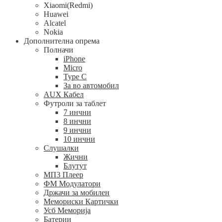
Xiaomi(Redmi)
Huawei
Alcatel
Nokia
Дополнителна опрема
Полначи
iPhone
Micro
Type C
За во автомобил
AUX Кабел
Футроли за таблет
7 инчни
8 инчни
9 инчни
10 инчни
Слушалки
Жични
Блутут
МП3 Плеер
ФМ Модулатори
Држачи за мобилен
Мемориски Картички
Усб Меморија
Батерии