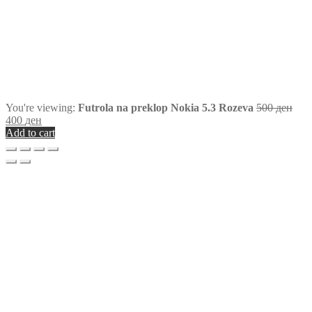
You're viewing:
Futrola na preklop Nokia 5.3 Rozeva
500
ден
400
ден
Add to cart