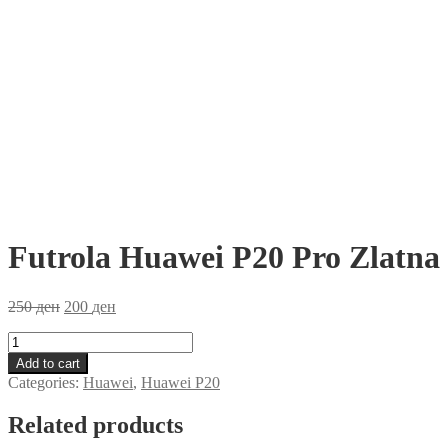
Futrola Huawei P20 Pro Zlatna
250
ден
200
ден
Futrola
Huawei
Add to cart
P20
Categories:
Huawei
,
Huawei P20
Pro
Zlatna
Related products
quantity