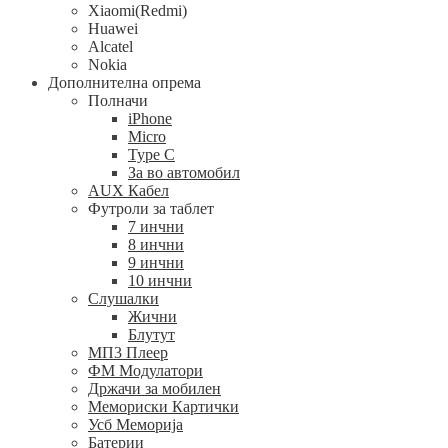
Xiaomi(Redmi)
Huawei
Alcatel
Nokia
Дополнителна опрема
Полначи
iPhone
Micro
Type C
За во автомобил
AUX Кабел
Футроли за таблет
7 инчни
8 инчни
9 инчни
10 инчни
Слушалки
Жични
Блутут
МП3 Плеер
ФМ Модулатори
Држачи за мобилен
Мемориски Картички
Усб Меморија
Батерии