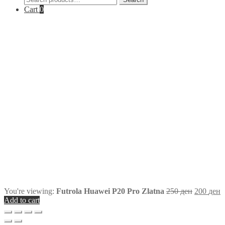
for:
Cart
0
You're viewing:
Futrola Huawei P20 Pro Zlatna
250
ден
200
ден
Add to cart