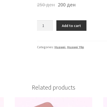
250
ден
200
ден
Futrola
Add to cart
Huawei
Y6p
Rozeva
quantity
Categories:
Huawei
,
Huawei Y6p
Related products