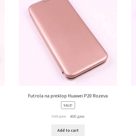
Futrola na preklop Huawei P20 Rozeva
SALE!
500
ден
400
ден
Add to cart