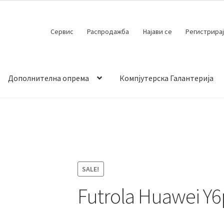
Сервис
Распродажба
Најави се
Регистрирај
Дополнителна опрема
Компјутерска Галантерија
 испорака
Контакт
Кошничка
Мој профил
Продавница
SALE!
Futrola Huawei Y6