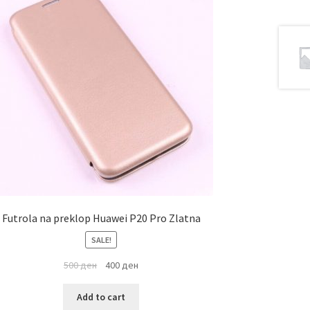
Futrola na preklop Huawei P20 Pro Zlatna
SALE!
500
ден
400
ден
Add to cart