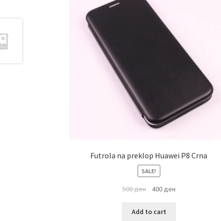
Futrola na preklop Huawei P8 Crna
SALE!
500
ден
400
ден
Add to cart