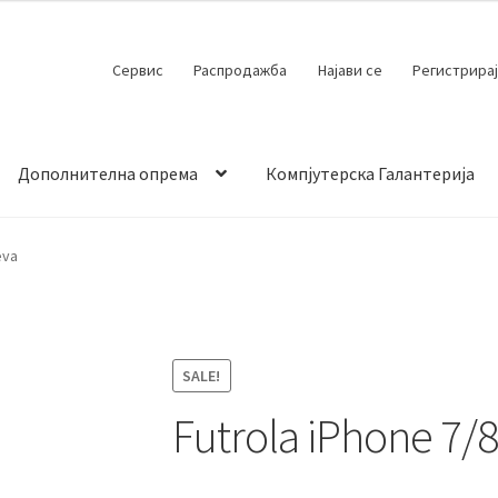
Сервис
Распродажба
Најави се
Регистрирај
Дополнителна опрема
Компјутерска Галантерија
 испорака
Контакт
Кошничка
Мој профил
Продавница
eva
SALE!
Futrola iPhone 7/