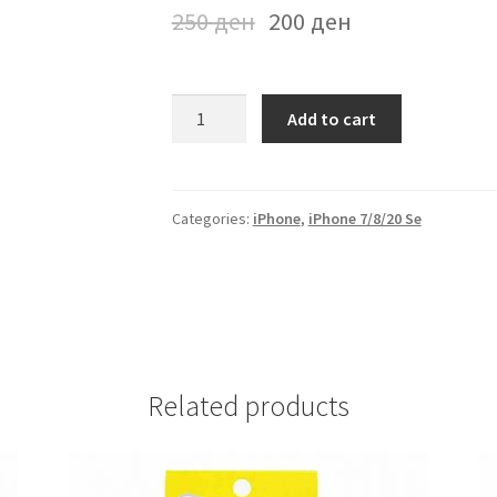
250
ден
200
ден
Futrola
Add to cart
iPhone
7/8/20
Se
Rozeva
Categories:
iPhone
,
iPhone 7/8/20 Se
quantity
Related products