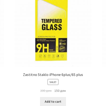
Zastitno Staklo iPhone 6plus/6S plus
SALE!
200
ден
150
ден
Add to cart