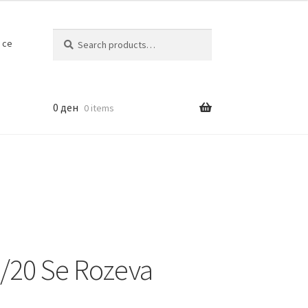
Search
Search
 се
for:
0
ден
0 items
8/20 Se Rozeva