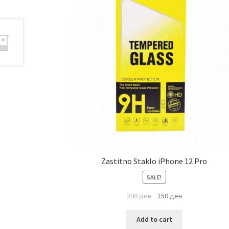
Zastitno Staklo iPhone 12 Pro
SALE!
200
ден
150
ден
Add to cart