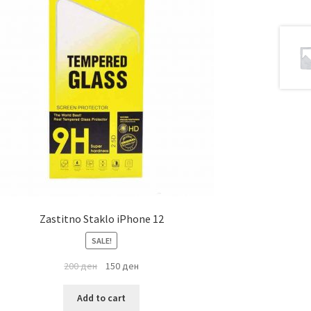
Zastitno Staklo iPhone 12
SALE!
200
ден
150
ден
Add to cart