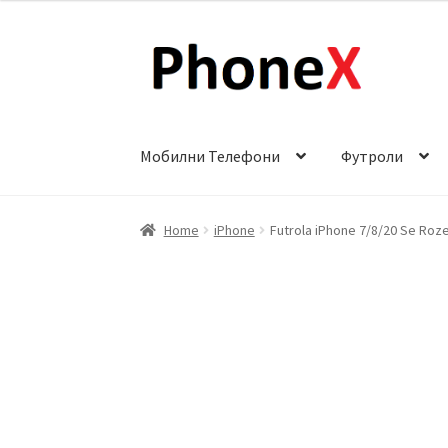
Skip
Skip
to
to
navigation
content
Мобилни Телефони
Футроли
Почетна
About
Blog
Sample Page
Детали за
Home
iPhone
Futrola iPhone 7/8/20 Se Roz
Сервис за мобилни телефони