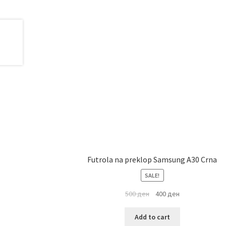
Futrola na preklop Samsung A30 Crna
SALE!
500
ден
400
ден
Add to cart