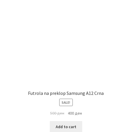
Futrola na preklop Samsung A12 Crna
SALE!
500
ден
400
ден
Add to cart