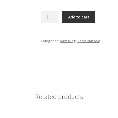
Futrola
Add to cart
Logo
Samsung
A50
Zolta
Categories:
Samsung
,
Samsung A50
quantity
Related products