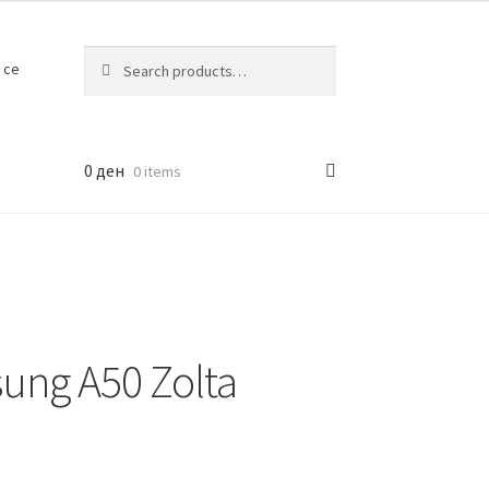
Search
Search
 се
for:
0
ден
0 items
ung A50 Zolta