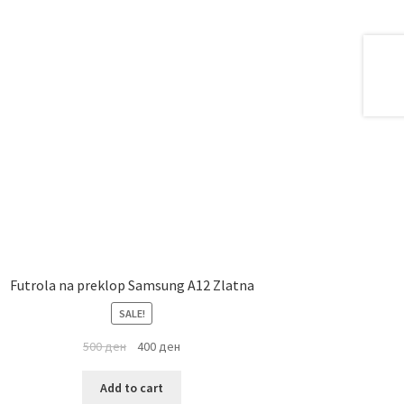
Futrola na preklop Samsung A12 Zlatna
SALE!
500
ден
400
ден
Add to cart