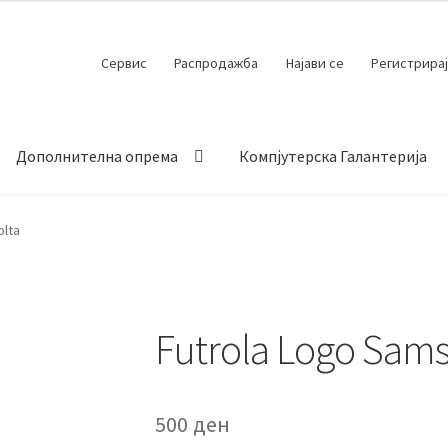
Сервис
Распродажба
Најави се
Регистрирај
Дополнителна опрема
Компјутерска Галантерија
 испорака
Контакт
Кошничка
Мој профил
Продавница
olta
Futrola Logo Sams
500
ден