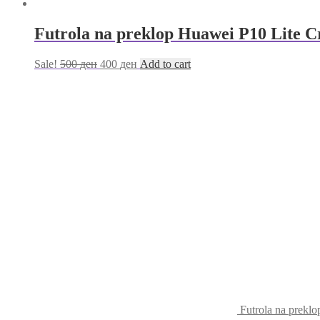
Futrola na preklop Huawei P10 Lite C
Sale!
500
ден
400
ден
Add to cart
Futrola na prekl