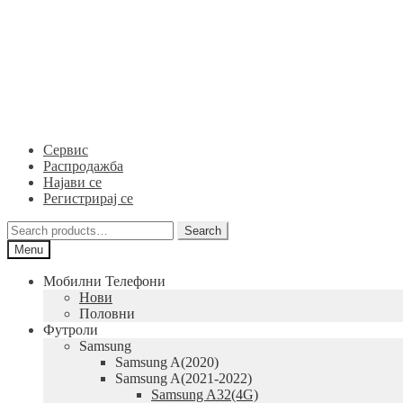
Skip
Skip
to
to
navigation
content
Сервис
Распродажба
Најави се
Регистрирај се
Search
Search
for:
Menu
Мобилни Телефони
Нови
Половни
Футроли
Samsung
Samsung A(2020)
Samsung A(2021-2022)
Samsung A32(4G)