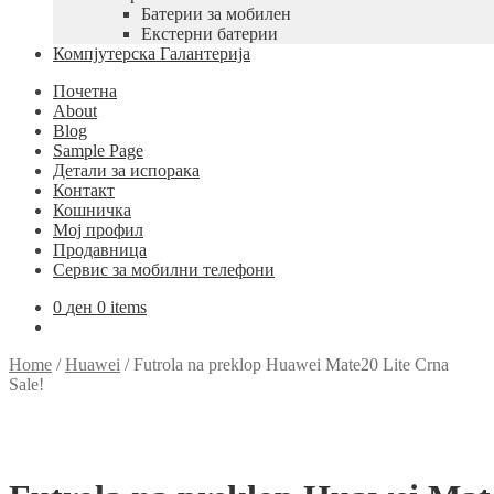
Батерии за мобилен
Екстерни батерии
Компјутерска Галантерија
Почетна
About
Blog
Sample Page
Детали за испорака
Контакт
Кошничка
Мој профил
Продавница
Сервис за мобилни телефони
0
ден
0 items
Home
/
Huawei
/
Futrola na preklop Huawei Mate20 Lite Crna
Sale!