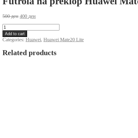
Futrola na preklop Huawei Mat
500
ден
400
ден
Futrola
na
Add to cart
preklop
Categories:
Huawei
,
Huawei Mate20 Lite
Huawei
Mate20
Related products
Lite
Crna
quantity