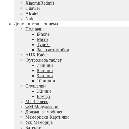
Xiaomi(Redmi)
Huawei
Alcatel
Nokia
Дополнителна опрема
Полначи
iPhone
Micro
Type C
За во автомобил
AUX Кабел
Футроли за таблет
7 инчни
8 инчни
9 инчни
10 инчни
Слушалки
Жични
Блутут
МП3 Плеер
ФМ Модулатори
Држачи за мобилен
Мемориски Картички
Усб Меморија
Батерии