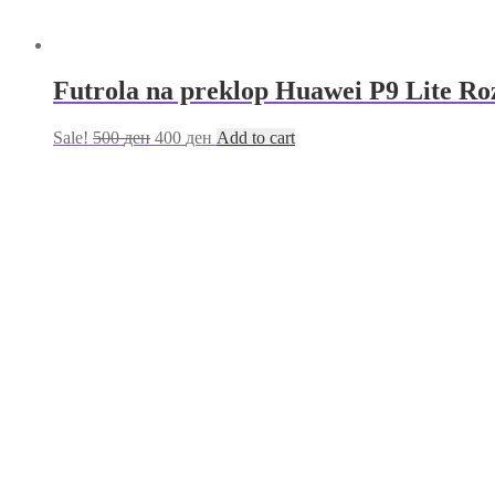
Futrola na preklop Huawei P9 Lite Ro
Sale!
500
ден
400
ден
Add to cart