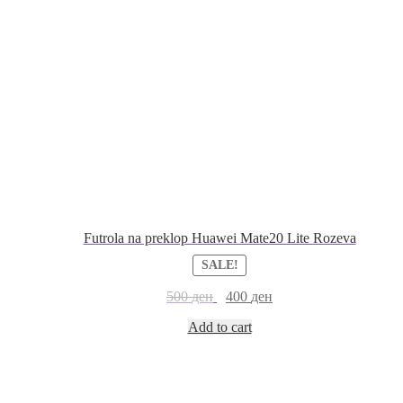
Futrola na preklop Huawei Mate20 Lite Rozeva
SALE!
500
ден
400
ден
Add to cart