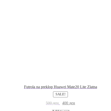
Futrola na preklop Huawei Mate20 Lite Zlatna
SALE!
500
ден
400
ден