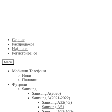
Skip
Skip
to
to
navigation
content
Сервис
Распродажба
Најави се
Регистрирај се
Menu
Мобилни Телефони
Нови
Половни
Футроли
Samsung
Samsung A(2020)
Samsung A(2021-2022)
Samsung A32(4G)
Samsung A51
Samsung A52/A52s