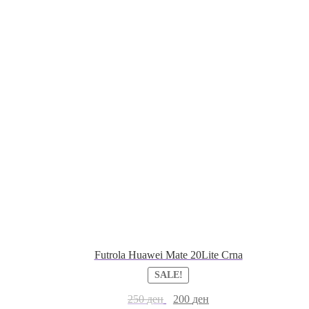
Futrola Huawei Mate 20Lite Crna
SALE!
250
ден
200
ден