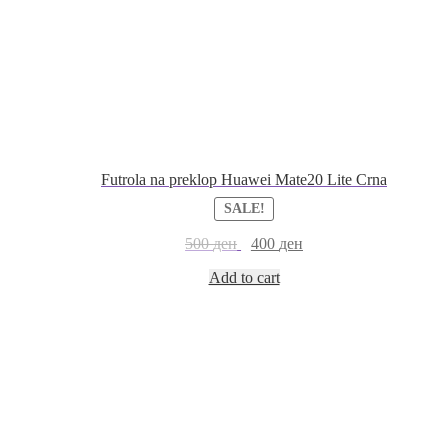
Futrola na preklop Huawei Mate20 Lite Crna
SALE!
500
ден
400
ден
Add to cart