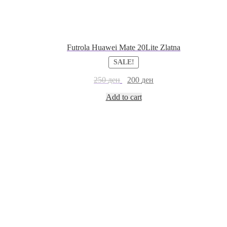
Futrola Huawei Mate 20Lite Zlatna
SALE!
250
ден
200
ден
Add to cart