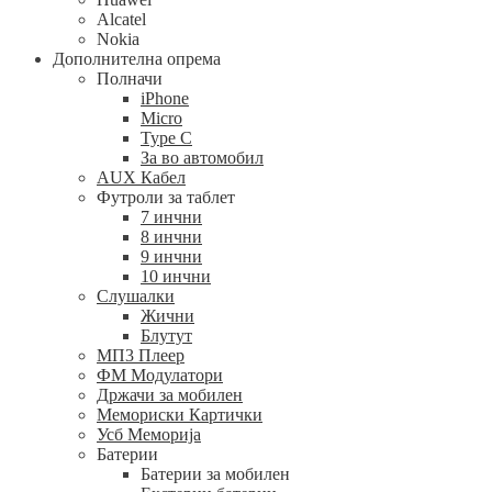
Alcatel
Nokia
Дополнителна опрема
Полначи
iPhone
Micro
Type C
За во автомобил
AUX Кабел
Футроли за таблет
7 инчни
8 инчни
9 инчни
10 инчни
Слушалки
Жични
Блутут
МП3 Плеер
ФМ Модулатори
Држачи за мобилен
Мемориски Картички
Усб Меморија
Батерии
Батерии за мобилен