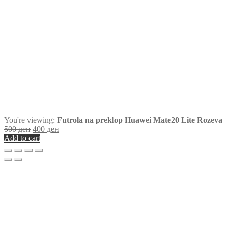
You're viewing:
Futrola na preklop Huawei Mate20 Lite Rozeva
500
ден
400
ден
Add to cart