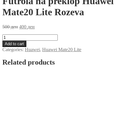
Futrola na preklop Huawei
Mate20 Lite Rozeva
500
ден
400
ден
Futrola
na
Add to cart
preklop
Categories:
Huawei
,
Huawei Mate20 Lite
Huawei
Mate20
Related products
Lite
Rozeva
quantity