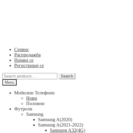
Skip
Skip
to
to
navigation
content
Сервис
Распродажба
Најави се
Регистрирај се
Search
Search
for:
Menu
Мобилни Телефони
Нови
Половни
Футроли
Samsung
Samsung A(2020)
Samsung A(2021-2022)
Samsung A32(4G)