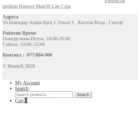
Futrola na
preklop Huawei Mate30 Lite Crna
Адреса
Ул.Божидар Аџија Број 1 Локал 1 , Кисела Вода , Скопје
Работно Време
Понеделник-Петок: 10:00-20:00
Сабота: 10:00–15:00
Контакт : 077/884-900
© PhoneX 2026
.
My Account
Search
Search
Search
for:
Cart
0