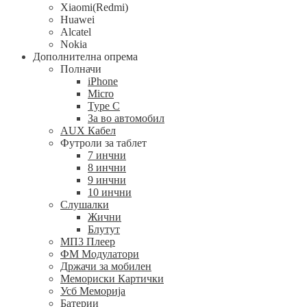
Xiaomi(Redmi)
Huawei
Alcatel
Nokia
Дополнителна опрема
Полначи
iPhone
Micro
Type C
За во автомобил
AUX Кабел
Футроли за таблет
7 инчни
8 инчни
9 инчни
10 инчни
Слушалки
Жични
Блутут
МП3 Плеер
ФМ Модулатори
Држачи за мобилен
Мемориски Картички
Усб Меморија
Батерии