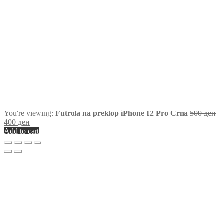
You're viewing:
Futrola na preklop iPhone 12 Pro Crna
500
ден
400
ден
Add to cart