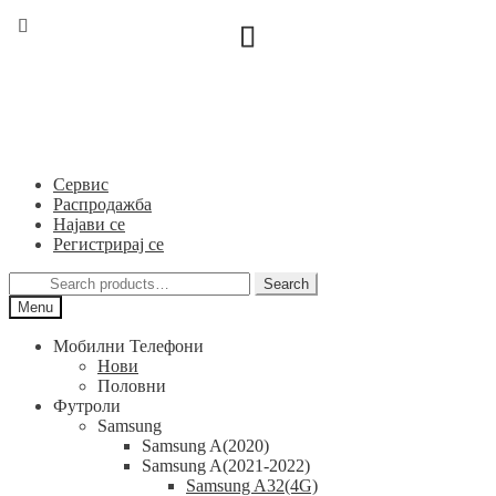
Skip
Skip
to
to
navigation
content
Сервис
Распродажба
Најави се
Регистрирај се
Search
Search
for:
Menu
Мобилни Телефони
Нови
Половни
Футроли
Samsung
Samsung A(2020)
Samsung A(2021-2022)
Samsung A32(4G)