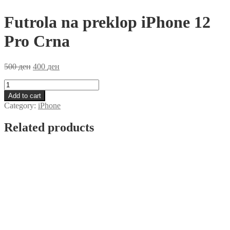
Futrola na preklop iPhone 12
Pro Crna
500
ден
400
ден
Futrola
na
Add to cart
preklop
Category:
iPhone
iPhone
12
Related products
Pro
Crna
quantity