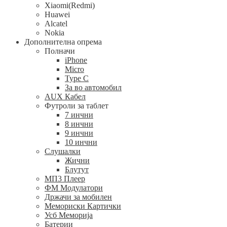
Xiaomi(Redmi)
Huawei
Alcatel
Nokia
Дополнителна опрема
Полначи
iPhone
Micro
Type C
За во автомобил
AUX Кабел
Футроли за таблет
7 инчни
8 инчни
9 инчни
10 инчни
Слушалки
Жични
Блутут
МП3 Плеер
ФМ Модулатори
Држачи за мобилен
Мемориски Картички
Усб Меморија
Батерии