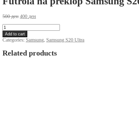
Futrola na preklop Samsung S20
500
ден
400
ден
Futrola
na
Add to cart
preklop
Categories:
Samsung
,
Samsung S20 Ultra
Samsung
S20
Related products
Ultra
Zlatna
quantity