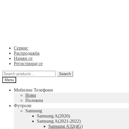
Skip
Skip
to
to
navigation
content
Сервис
Распродажба
Најави се
Регистрирај се
Search
Search
for:
Menu
Мобилни Телефони
Нови
Половни
Футроли
Samsung
Samsung A(2020)
Samsung A(2021-2022)
Samsung A32(4G)