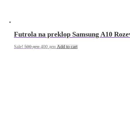
Futrola na preklop Samsung A10 Roze
Sale!
500
ден
400
ден
Add to cart