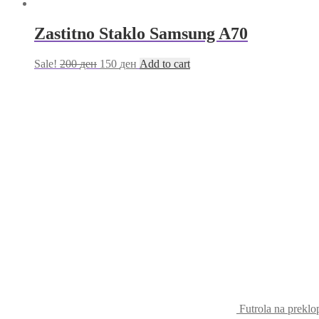
Zastitno Staklo Samsung A70
Sale!
200
ден
150
ден
Add to cart
Futrola na prekl