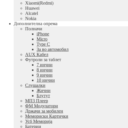
Xiaomi(Redmi)
Huawei
Alcatel
Nokia
Дополнителна опрема
Полначи
iPhone
Micro
Type C
За во автомобил
AUX Кабел
Футроли за таблет
7 инчни
8 инчни
9 инчни
10 инчни
Слушалки
Жични
Блутут
МП3 Плеер
ФМ Модулатори
Држачи за мобилен
Мемориски Картички
Усб Меморија
Батерии