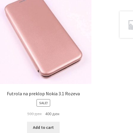
Futrola na preklop Nokia 3.1 Rozeva
SALE!
500
ден
400
ден
Add to cart