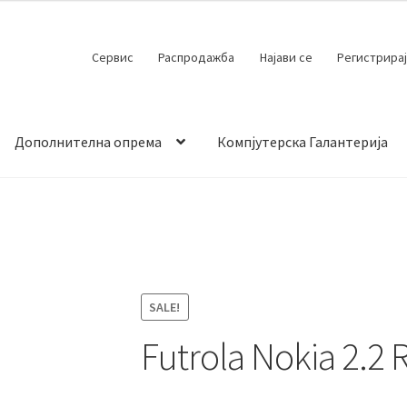
Сервис
Распродажба
Најави се
Регистрирај
Дополнителна опрема
Компјутерска Галантерија
 испорака
Контакт
Кошничка
Мој профил
Продавница
SALE!
Futrola Nokia 2.2 