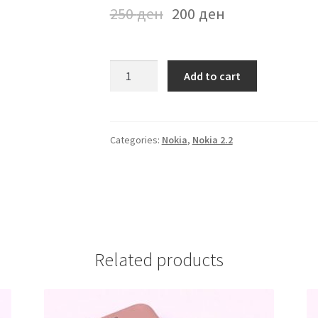
250
ден
200
ден
Futrola
Add to cart
Nokia
2.2
Rozeva
quantity
Categories:
Nokia
,
Nokia 2.2
Related products