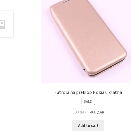
Futrola na preklop Nokia 6 Zlatna
SALE!
500
ден
400
ден
Add to cart