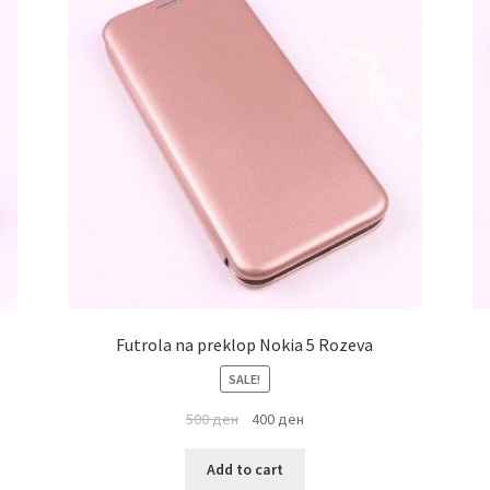
Futrola na preklop Nokia 5 Rozeva
SALE!
500
ден
400
ден
Add to cart