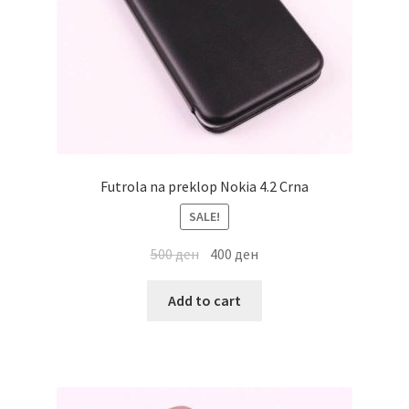
Futrola na preklop Nokia 4.2 Crna
SALE!
500
ден
400
ден
Add to cart