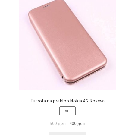
Futrola na preklop Nokia 4.2 Rozeva
SALE!
500
ден
400
ден