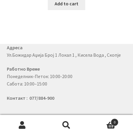
Add to cart
Адреса
Ул.Божидар Аџија Број 1 Локал 1 , Кисела Вода , Скопје
Работно Време
Понеделник-Петок: 10:00-20:00
Сабота: 10:00–15:00
Контакт : 077/884-900
0
© PhoneX 2026
Search
Search
.