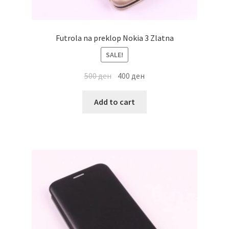
Futrola na preklop Nokia 3 Zlatna
SALE!
500
ден
400
ден
Add to cart