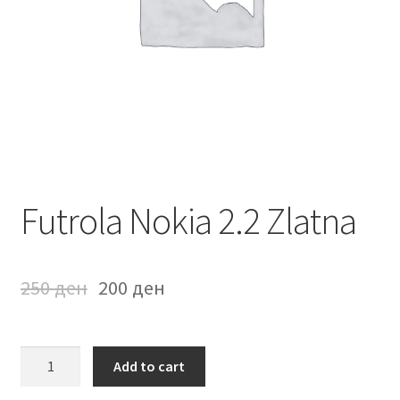
Мој профил
Продавница
Сервис за мобилни телефони
Futrola Nokia 2.2 Zlatna
250
ден
200
ден
Futrola
Add to cart
Nokia