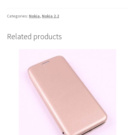
2.2
Zlatna
quantity
Categories:
Nokia
,
Nokia 2.2
Related products