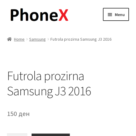
Skip
Skip
Menu
to
to
navigation
content
Почетна
Home
Samsung
Futrola prozirna Samsung J3 2016
About
Blog
Futrola prozirna
Sample Page
Samsung J3 2016
Детали за испорака
Контакт
150
ден
Кошничка