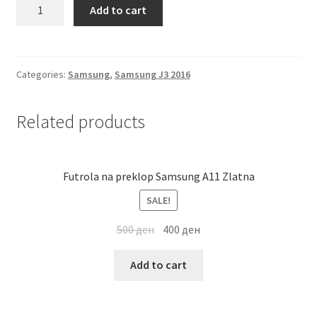
Futrola
Add to cart
Мој профил
prozirna
Samsung
Продавница
J3
2016
Categories:
Samsung
,
Samsung J3 2016
quantity
Сервис за мобилни телефони
Related products
Futrola na preklop Samsung A11 Zlatna
SALE!
500
ден
400
ден
Add to cart