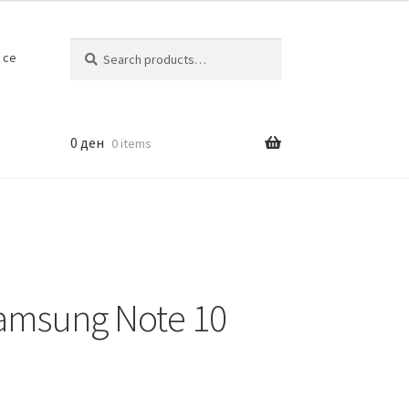
Search
Search
 се
for:
0
ден
0 items
Samsung Note 10