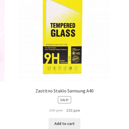
Zastitno Staklo Samsung A40
SALE!
200
ден
150
ден
Add to cart