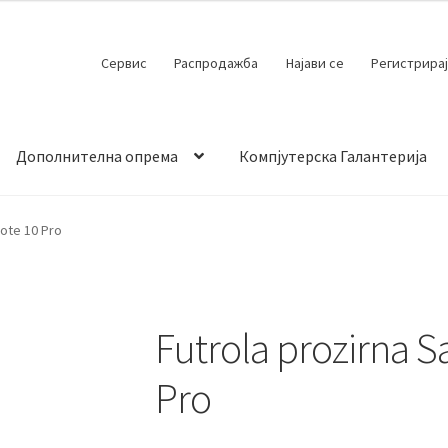
Сервис
Распродажба
Најави се
Регистрирај
Дополнителна опрема
Компјутерска Галантерија
 испорака
Контакт
Кошничка
Мој профил
Продавница
ote 10 Pro
Futrola prozirna 
Pro