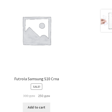
Futrola Samsung S10 Crna
SALE!
300
ден
250
ден
Add to cart