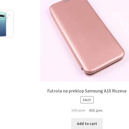
Futrola na preklop Samsung A10 Rozeva
SALE!
500
ден
400
ден
Add to cart