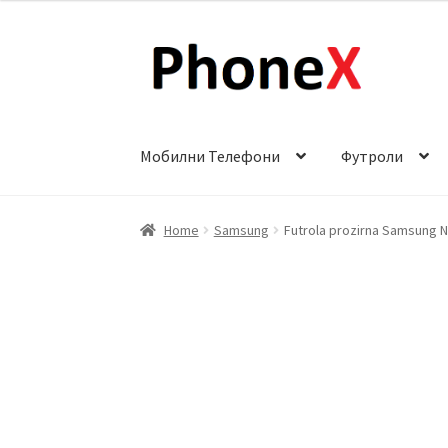
Skip
Skip
to
to
navigation
content
Мобилни Телефони
Футроли
Почетна
About
Blog
Sample Page
Детали за
Home
Samsung
Futrola prozirna Samsung N
Сервис за мобилни телефони