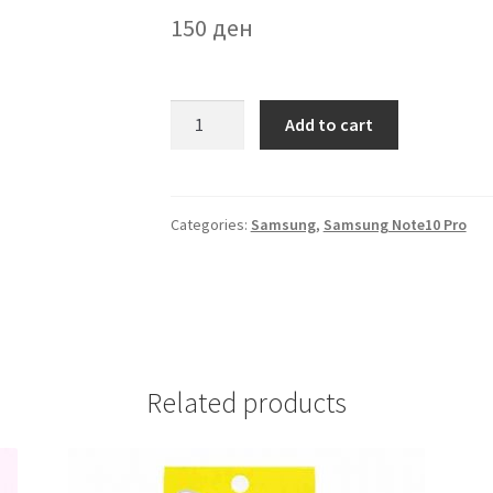
150
ден
Futrola
Add to cart
prozirna
Samsung
Note
10
Categories:
Samsung
,
Samsung Note10 Pro
Pro
quantity
Related products