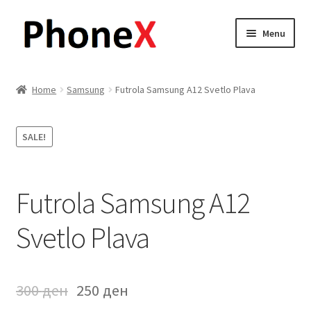
Skip
Skip
Menu
to
to
navigation
content
Почетна
Home
Samsung
Futrola Samsung A12 Svetlo Plava
About
SALE!
Blog
Sample Page
Futrola Samsung A12
Детали за испорака
Svetlo Plava
Контакт
300
ден
250
ден
Кошничка