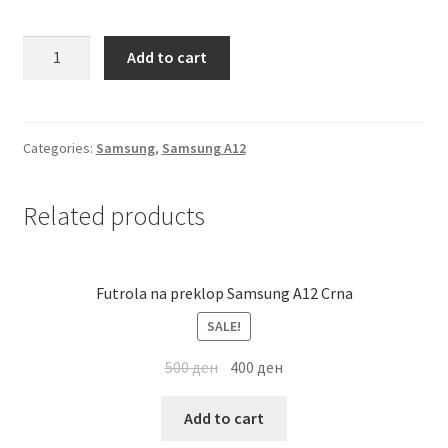
Мој профил
Futrola
Add to cart
Samsung
Продавница
A12
Svetlo
Сервис за мобилни телефони
Plava
Categories:
Samsung
,
Samsung A12
quantity
Related products
Futrola na preklop Samsung A12 Crna
SALE!
500
ден
400
ден
Add to cart