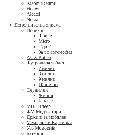
Xiaomi(Redmi)
Huawei
Alcatel
Nokia
Дополнителна опрема
Полначи
iPhone
Micro
Type C
За во автомобил
AUX Кабел
Футроли за таблет
7 инчни
8 инчни
9 инчни
10 инчни
Слушалки
Жични
Блутут
МП3 Плеер
ФМ Модулатори
Држачи за мобилен
Мемориски Картички
Усб Меморија
Батерии