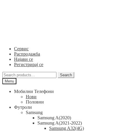
Skip
Skip
to
to
navigation
content
Сервис
Распродажба
Најави се
Регистрирај се
Search
Search
for:
Menu
Мобилни Телефони
Нови
Половни
Футроли
Samsung
Samsung A(2020)
Samsung A(2021-2022)
Samsung A32(4G)