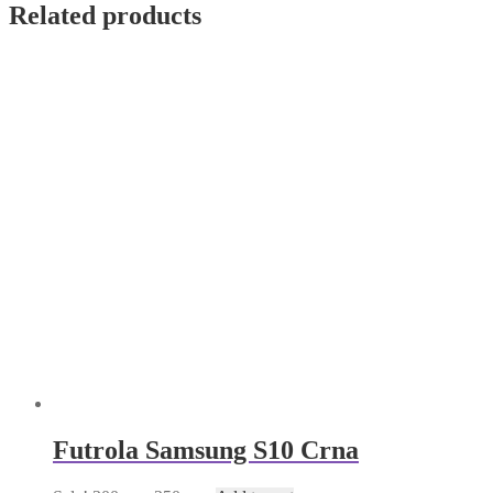
Crna
Related products
quantity
Futrola Samsung S10 Crna