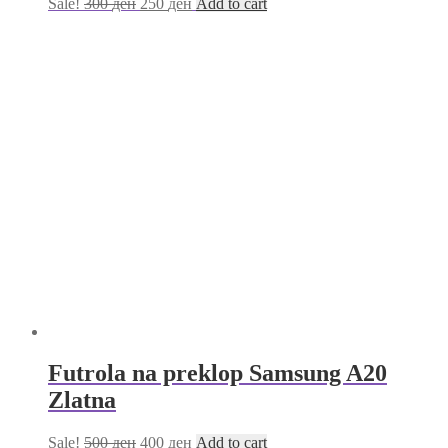
Sale!
300
ден
250
ден
Add to cart
Futrola na preklop Samsung A20
Zlatna
Sale!
500
ден
400
ден
Add to cart