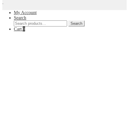
.
My Account
Search
Search
Search
for:
Cart
0