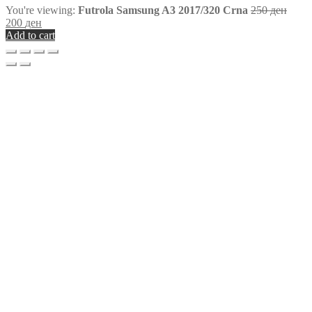
You're viewing:
Futrola Samsung A3 2017/320 Crna
250
ден
200
ден
Add to cart