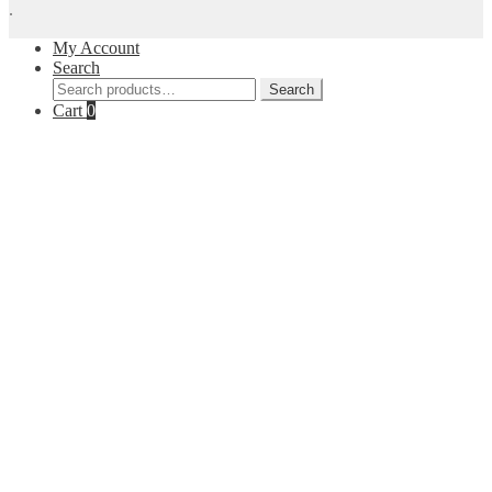
.
My Account
Search
Search
Search
for:
Cart
0