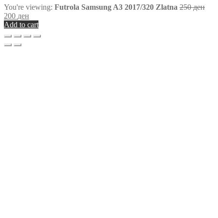
You're viewing:
Futrola Samsung A3 2017/320 Zlatna
250
ден
200
ден
Add to cart