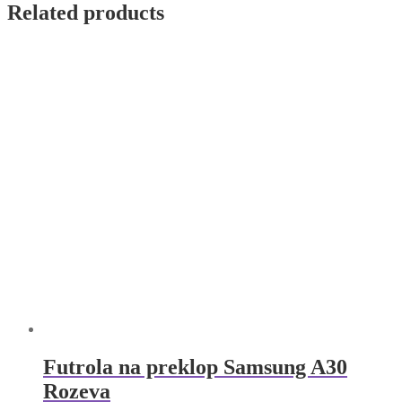
Zlatna
Related products
quantity
Futrola na preklop Samsung A30
Rozeva