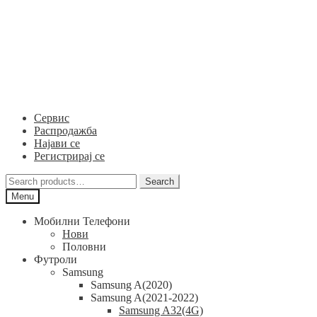
Skip
Skip
to
to
navigation
content
Сервис
Распродажба
Најави се
Регистрирај се
Search
Search
for:
Menu
Мобилни Телефони
Нови
Половни
Футроли
Samsung
Samsung A(2020)
Samsung A(2021-2022)
Samsung A32(4G)