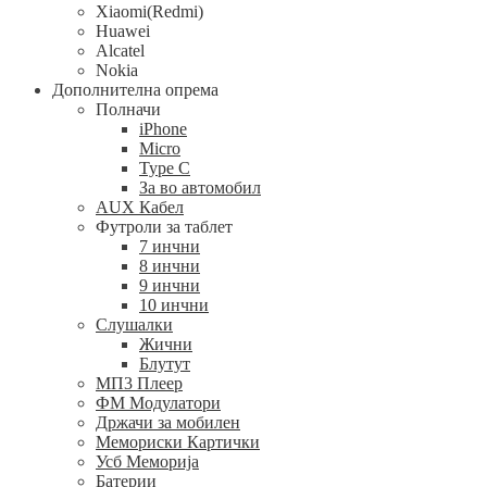
Xiaomi(Redmi)
Huawei
Alcatel
Nokia
Дополнителна опрема
Полначи
iPhone
Micro
Type C
За во автомобил
AUX Кабел
Футроли за таблет
7 инчни
8 инчни
9 инчни
10 инчни
Слушалки
Жични
Блутут
МП3 Плеер
ФМ Модулатори
Држачи за мобилен
Мемориски Картички
Усб Меморија
Батерии