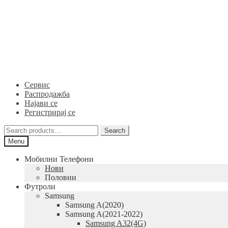
Skip
Skip
to
to
navigation
content
Сервис
Распродажба
Најави се
Регистрирај се
Search
Search
for:
Menu
Мобилни Телефони
Нови
Половни
Футроли
Samsung
Samsung A(2020)
Samsung A(2021-2022)
Samsung A32(4G)