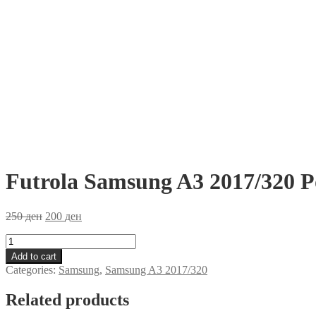
Futrola Samsung A3 2017/320 P
250
ден
200
ден
Futrola
Samsung
Add to cart
A3
Categories:
Samsung
,
Samsung A3 2017/320
2017/320
Portokalova
Related products
quantity