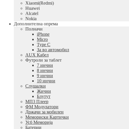
Xiaomi(Redmi)
Huawei
Alcatel
Nokia
Дополнителна опрема
Полначи
iPhone
Micro
Type C
За во автомобил
AUX Кабел
Футроли за таблет
7 инчни
8 инчни
9 инчни
10 инчни
Слушалки
Жични
Блутут
МП3 Плеер
ФМ Модулатори
Држачи за мобилен
Мемориски Картички
Усб Меморија
Батерии