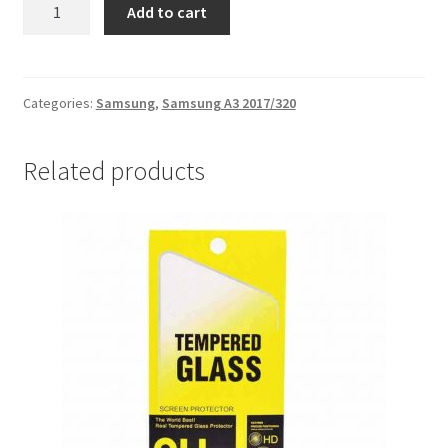
Futrola
Add to cart
Samsung
A3
2017/320
Zolta
Categories:
Samsung
,
Samsung A3 2017/320
quantity
Related products