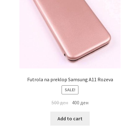
Futrola na preklop Samsung A11 Rozeva
SALE!
500
ден
400
ден
Add to cart