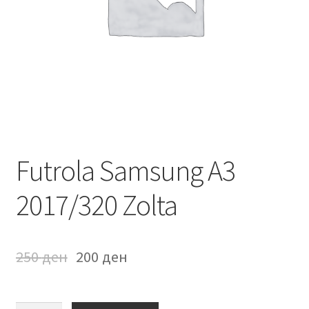
Мој профил
Продавница
Сервис за мобилни телефони
Futrola Samsung A3
2017/320 Zolta
250
ден
200
ден