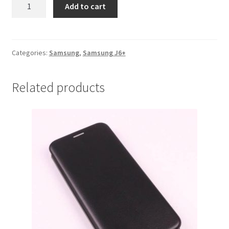
Futrola
Add to cart
Samsung
J6
Plus
Zlatna
Categories:
Samsung
,
Samsung J6+
quantity
Related products