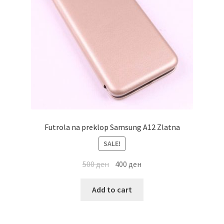
Futrola na preklop Samsung A12 Zlatna
SALE!
500
ден
400
ден
Add to cart