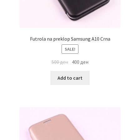
Futrola na preklop Samsung A10 Crna
SALE!
500
ден
400
ден
Add to cart