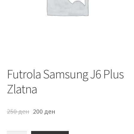
Мој профил
Продавница
Сервис за мобилни телефони
Futrola Samsung J6 Plus
Zlatna
250
ден
200
ден