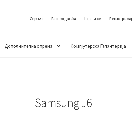
Сервис
Распродажба
Најави се
Регистрирај
Дополнителна опрема
Компјутерска Галантерија
 испорака
Контакт
Кошничка
Мој профил
Продавница
Samsung J6+