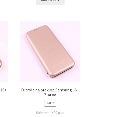
 J6+
Futrola na preklop Samsung J6+
Zlatna
SALE!
500
ден
400
ден