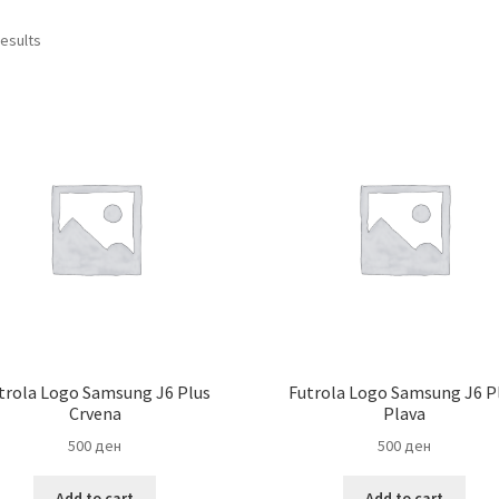
results
trola Logo Samsung J6 Plus
Futrola Logo Samsung J6 P
Crvena
Plava
500
ден
500
ден
Add to cart
Add to cart