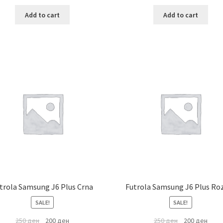
Add to cart
Add to cart
trola Samsung J6 Plus Crna
Futrola Samsung J6 Plus Ro
SALE!
SALE!
250
ден
200
ден
250
ден
200
ден