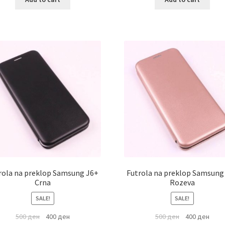
rola na preklop Samsung J6+
Futrola na preklop Samsung
Crna
Rozeva
SALE!
SALE!
500
ден
400
ден
500
ден
400
ден