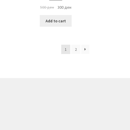
500
ден
300
ден
Add to cart
1
2