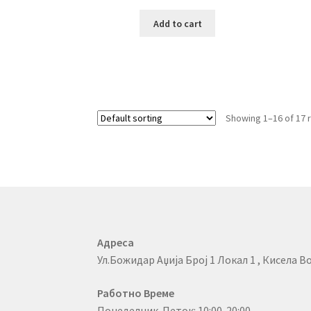
Add to cart
Showing 1–16 of 17 
Адреса
Ул.Божидар Аџија Број 1 Локал 1 , Кисела Во
Работно Време
Понеделник-Петок: 10:00-20:00