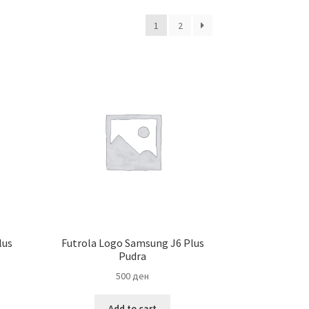
1
2
lus
Futrola Logo Samsung J6 Plus
Pudra
500
ден
Add to cart