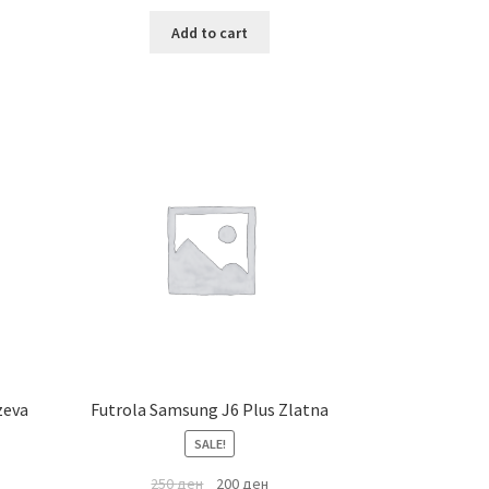
Add to cart
zeva
Futrola Samsung J6 Plus Zlatna
SALE!
250
ден
200
ден