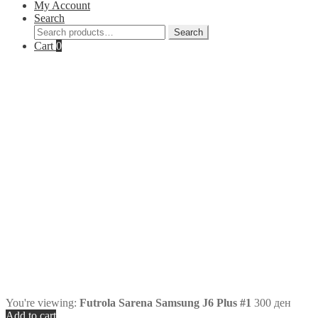
My Account
Search
Search
Search
for:
Cart
0
You're viewing:
Futrola Sarena Samsung J6 Plus #1
300
ден
Add to cart