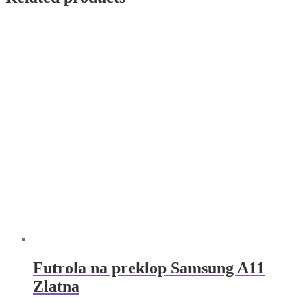
#1
quantity
Futrola na preklop Samsung A11
Zlatna