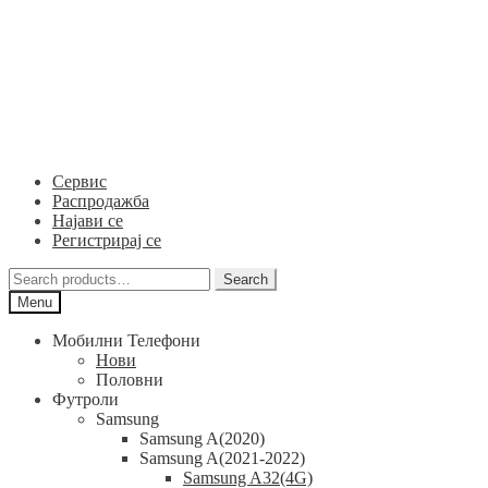
Skip
Skip
to
to
navigation
content
Сервис
Распродажба
Најави се
Регистрирај се
Search
Search
for:
Menu
Мобилни Телефони
Нови
Половни
Футроли
Samsung
Samsung A(2020)
Samsung A(2021-2022)
Samsung A32(4G)