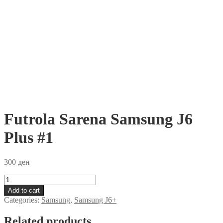
Futrola Sarena Samsung J6
Plus #1
300
ден
Futrola
Sarena
Add to cart
Samsung
Categories:
Samsung
,
Samsung J6+
J6
Plus
Related products