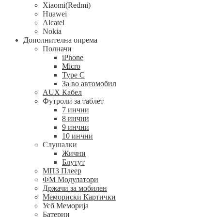
Xiaomi(Redmi)
Huawei
Alcatel
Nokia
Дополнителна опрема
Полначи
iPhone
Micro
Type C
За во автомобил
AUX Кабел
Футроли за таблет
7 инчни
8 инчни
9 инчни
10 инчни
Слушалки
Жични
Блутут
МП3 Плеер
ФМ Модулатори
Држачи за мобилен
Мемориски Картички
Усб Меморија
Батерии