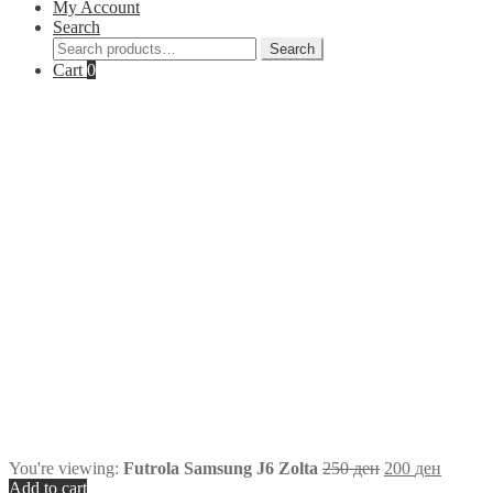
My Account
Search
Search
Search
for:
Cart
0
You're viewing:
Futrola Samsung J6 Zolta
250
ден
200
ден
Add to cart