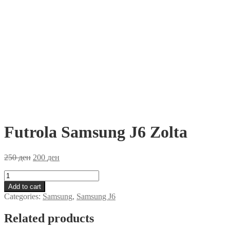
Futrola Samsung J6 Zolta
250
ден
200
ден
Futrola
Samsung
Add to cart
J6
Categories:
Samsung
,
Samsung J6
Zolta
quantity
Related products