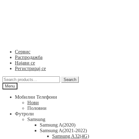
Skip
Skip
to
to
navigation
content
Сервис
Распродажба
Најави се
Регистрирај се
Search
Search
for:
Menu
Мобилни Телефони
Нови
Половни
Футроли
Samsung
Samsung A(2020)
Samsung A(2021-2022)
Samsung A32(4G)