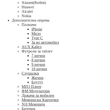
Xiaomi(Redmi)
Huawei
Alcatel
Nokia
Дополнителна опрема
Полначи
iPhone
Micro
Type C
За во автомобил
AUX Кабел
Футроли за таблет
7 инчни
8 инчни
9 инчни
10 инчни
Слушалки
Жични
Блутут
МП3 Плеер
ФМ Модулатори
Држачи за мобилен
Мемориски Картички
Усб Меморија
Батерии