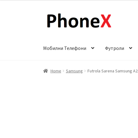
Skip
Skip
to
to
navigation
content
Мобилни Телефони
Футроли
Почетна
About
Blog
Sample Page
Детали за
Home
Samsung
Futrola Sarena Samsung A2
Сервис за мобилни телефони