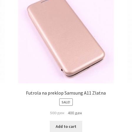
Futrola na preklop Samsung A11 Zlatna
SALE!
500
ден
400
ден
Add to cart