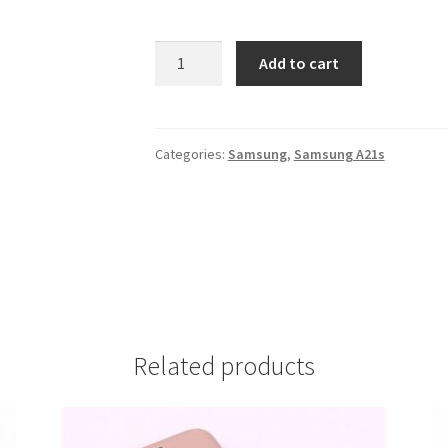
Futrola
Add to cart
Sarena
Samsung
A21
S
Categories:
Samsung
,
Samsung A21s
#3
quantity
Related products