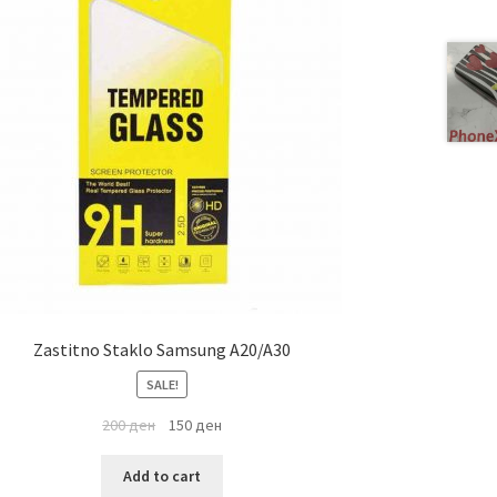
Zastitno Staklo Samsung A20/A30
SALE!
200
ден
150
ден
Add to cart