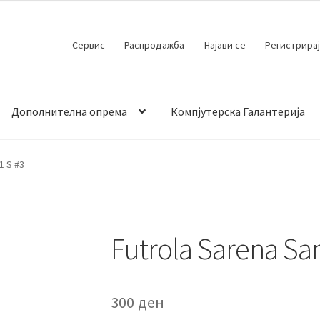
Сервис
Распродажба
Најави се
Регистрирај
Дополнителна опрема
Компјутерска Галантерија
 испорака
Контакт
Кошничка
Мој профил
Продавница
1 S #3
Futrola Sarena Sa
300
ден