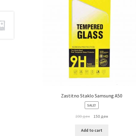
Zastitno Staklo Samsung A50
SALE!
200
ден
150
ден
Add to cart