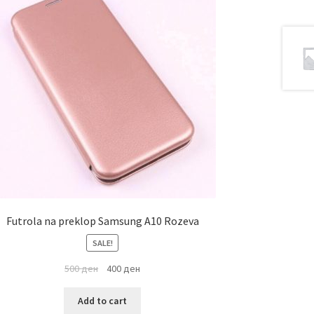
Futrola na preklop Samsung A10 Rozeva
SALE!
500
ден
400
ден
Add to cart