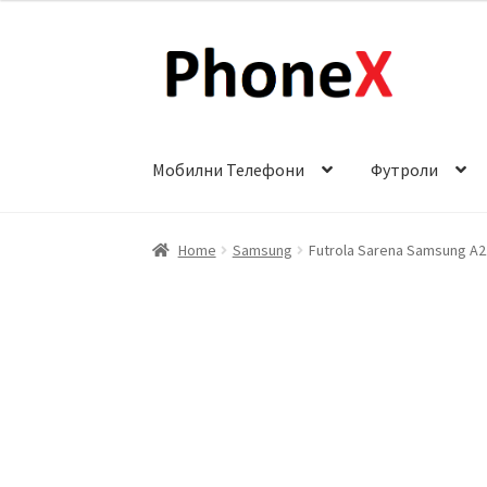
Skip
Skip
to
to
navigation
content
Мобилни Телефони
Футроли
Почетна
About
Blog
Sample Page
Детали за
Home
Samsung
Futrola Sarena Samsung A2
Сервис за мобилни телефони