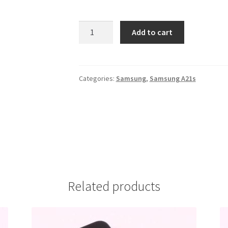
Futrola
Add to cart
Sarena
Samsung
A21
S
Categories:
Samsung
,
Samsung A21s
#2
quantity
Related products