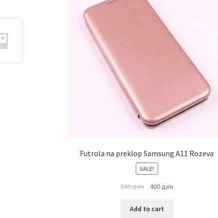
Futrola na preklop Samsung A11 Rozeva
SALE!
500
ден
400
ден
Add to cart