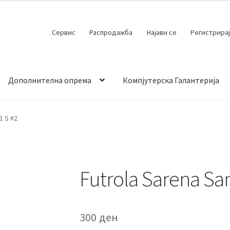
Сервис
Распродажба
Најави се
Регистрирај
Дополнителна опрема
Компјутерска Галантерија
 испорака
Контакт
Кошничка
Мој профил
Продавница
1 S #2
Futrola Sarena Sa
300
ден