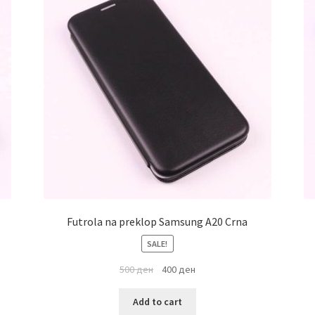
Futrola na preklop Samsung A20 Crna
SALE!
500
ден
400
ден
Add to cart