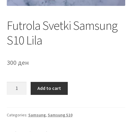
Мој профил
Futrola Svetki Samsung
Продавница
S10 Lila
Сервис за мобилни телефони
300
ден
Futrola
Add to cart
Svetki
Samsung
S10
Lila
Categories:
Samsung
,
Samsung S10
quantity