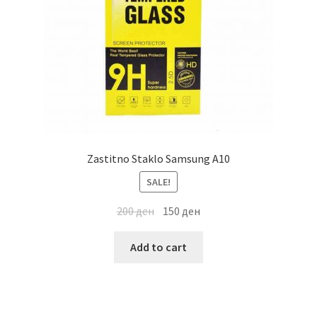
Zastitno Staklo Samsung A10
SALE!
200
ден
150
ден
Add to cart