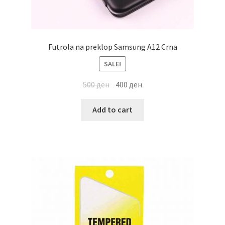
Futrola na preklop Samsung A12 Crna
SALE!
500
ден
400
ден
Add to cart