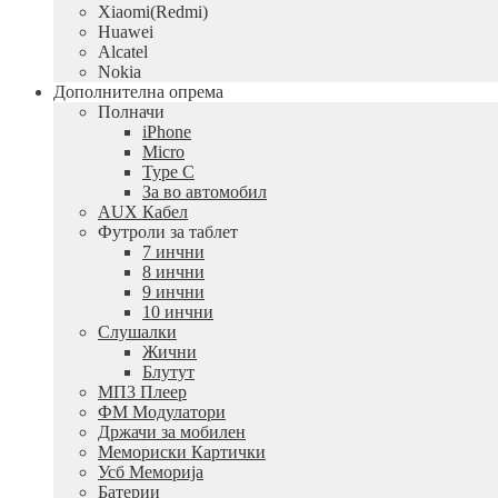
Xiaomi(Redmi)
Huawei
Alcatel
Nokia
Дополнителна опрема
Полначи
iPhone
Micro
Type C
За во автомобил
AUX Кабел
Футроли за таблет
7 инчни
8 инчни
9 инчни
10 инчни
Слушалки
Жични
Блутут
МП3 Плеер
ФМ Модулатори
Држачи за мобилен
Мемориски Картички
Усб Меморија
Батерии