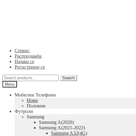
Skip
Skip
to
to
navigation
content
Сервис
Распродажба
Најави се
Регистрирај се
Search
Search
for:
Menu
Мобилни Телефони
Нови
Половни
Футроли
Samsung
Samsung A(2020)
Samsung A(2021-2022)
Samsung A32(4G)