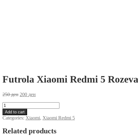
Futrola Xiaomi Redmi 5 Rozev
250
ден
200
ден
Futrola
Xiaomi
Add to cart
Redmi
Categories:
Xiaomi
,
Xiaomi Redmi 5
5
Rozeva
Related products
quantity