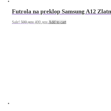
Futrola na preklop Samsung A12 Zlat
Sale!
500
ден
400
ден
Add to cart