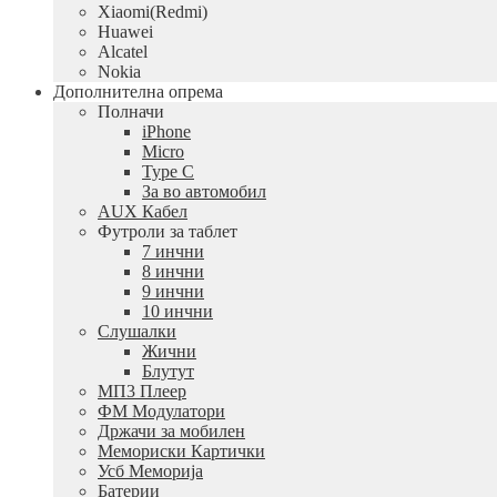
Xiaomi(Redmi)
Huawei
Alcatel
Nokia
Дополнителна опрема
Полначи
iPhone
Micro
Type C
За во автомобил
AUX Кабел
Футроли за таблет
7 инчни
8 инчни
9 инчни
10 инчни
Слушалки
Жични
Блутут
МП3 Плеер
ФМ Модулатори
Држачи за мобилен
Мемориски Картички
Усб Меморија
Батерии