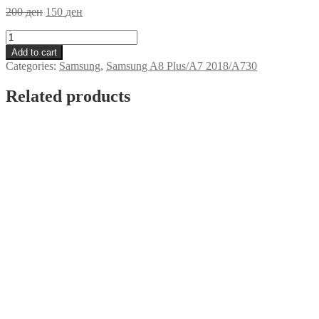
200
ден
150
ден
Zastitno
Staklo
Add to cart
Samsung
Categories:
Samsung
,
Samsung A8 Plus/A7 2018/A730
A8
Plus/A7
Related products
2018/A730
quantity