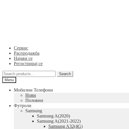
Skip
Skip
to
to
navigation
content
Сервис
Распродажба
Најави се
Регистрирај се
Search
Search
for:
Menu
Мобилни Телефони
Нови
Половни
Футроли
Samsung
Samsung A(2020)
Samsung A(2021-2022)
Samsung A32(4G)