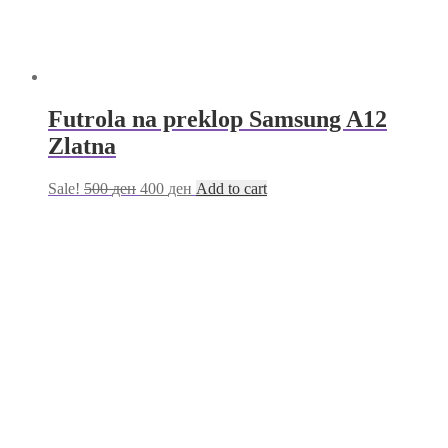
Futrola na preklop Samsung A12
Zlatna
Sale!
500
ден
400
ден
Add to cart