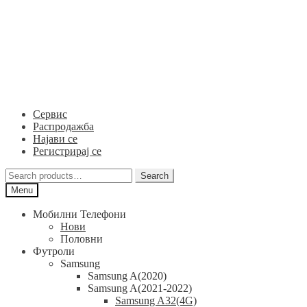
Skip
Skip
to
to
navigation
content
Сервис
Распродажба
Најави се
Регистрирај се
Search
Search
for:
Menu
Мобилни Телефони
Нови
Половни
Футроли
Samsung
Samsung A(2020)
Samsung A(2021-2022)
Samsung A32(4G)