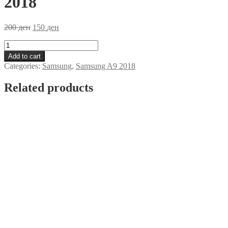
2018
200
ден
150
ден
Zastitno
Staklo
Add to cart
Samsung
Categories:
Samsung
,
Samsung A9 2018
A9
2018
Related products
quantity