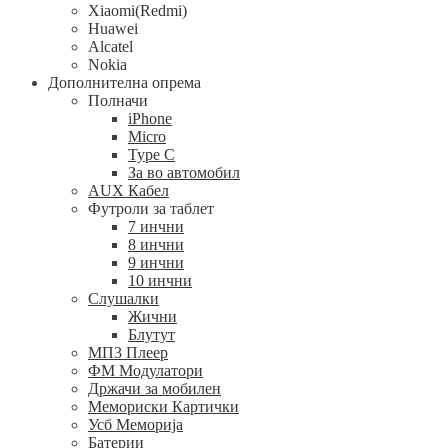
Xiaomi(Redmi)
Huawei
Alcatel
Nokia
Дополнителна опрема
Полначи
iPhone
Micro
Type C
За во автомобил
AUX Кабел
Футроли за таблет
7 инчни
8 инчни
9 инчни
10 инчни
Слушалки
Жични
Блутут
МП3 Плеер
ФМ Модулатори
Држачи за мобилен
Мемориски Картички
Усб Меморија
Батерии