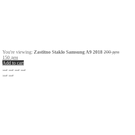
You're viewing:
Zastitno Staklo Samsung A9 2018
200
ден
150
ден
Add to cart