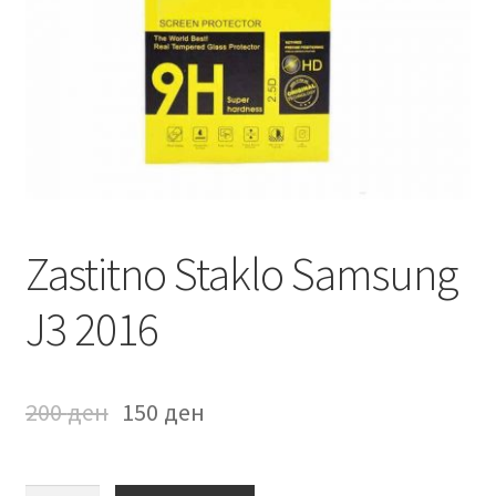
Мој профил
Продавница
Сервис за мобилни телефони
Zastitno Staklo Samsung
J3 2016
200
ден
150
ден