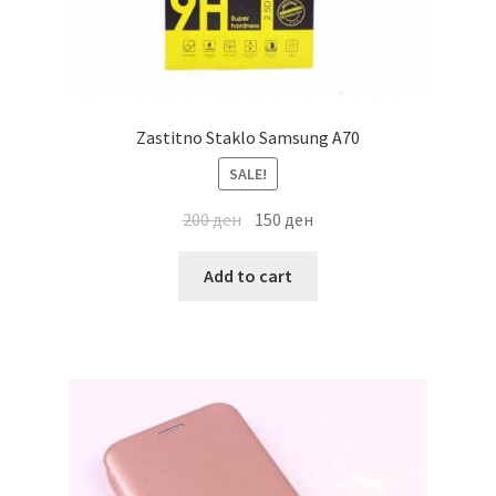
Zastitno Staklo Samsung A70
SALE!
200
ден
150
ден
Add to cart