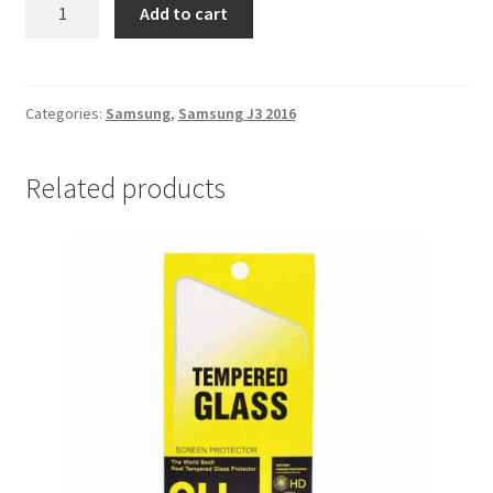
Zastitno
Add to cart
Staklo
Samsung
J3
2016
Categories:
Samsung
,
Samsung J3 2016
quantity
Related products