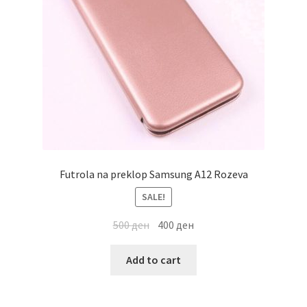
Futrola na preklop Samsung A12 Rozeva
SALE!
500
ден
400
ден
Add to cart