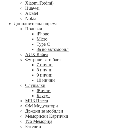
Xiaomi(Redmi)
Huawei
Alcatel
Nokia
Дополнителна опрема
Полначи
iPhone
Micro
Type C
За во автомобил
AUX Кабел
Футроли за таблет
7 инчни
8 инчни
9 инчни
10 инчни
Слушалки
Жични
Блутут
МП3 Плеер
ФМ Модулатори
Држачи за мобилен
Мемориски Картички
Усб Меморија
Батерии