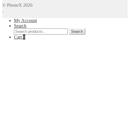
© PhoneX 2026
.
My Account
Search
Search
Search
for:
Cart
0