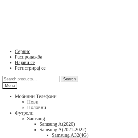
Skip
Skip
to
to
navigation
content
Сервис
Распродажба
Најави се
Регистрирај се
Search
Search
for:
Menu
Мобилни Телефони
Нови
Половни
Футроли
Samsung
Samsung A(2020)
Samsung A(2021-2022)
Samsung A32(4G)