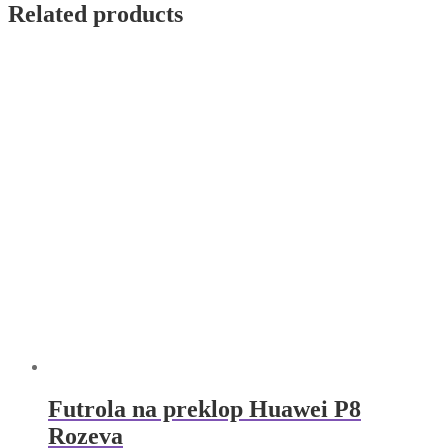
Lite
Related products
2017
Crna
quantity
Futrola na preklop Huawei P8
Rozeva